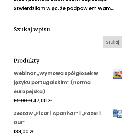
Stwierdziłam więc, że podpowiem Wam,...
Szukaj wpisu
Produkty
Webinar „Wymowa spółgłosek w
języku portugalskim” (norma
europejska)
62,00
zł
47,00
zł
Zestaw „Ficar i Apanhar” i „Fazer i
Dar”
138,00
zł