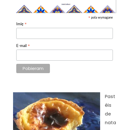
pola wymagane
*
*
Imię
*
E-mail
Past
éis
de
nata