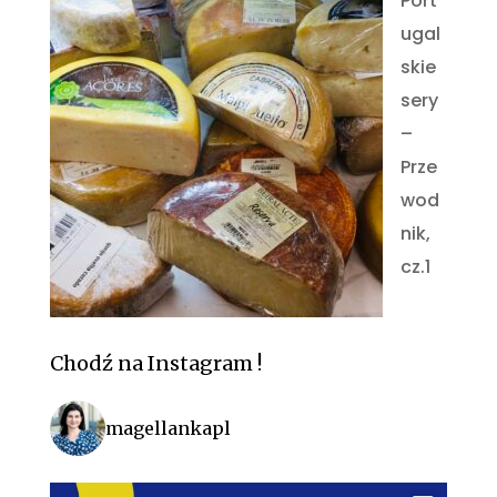
Port
ugal
skie
sery
–
Prze
wod
nik,
cz.1
Chodź na Instagram !
magellankapl