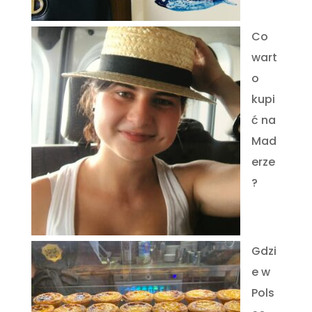
Co
wart
o
kupi
ć na
Mad
erze
?
Gdzi
e w
Pols