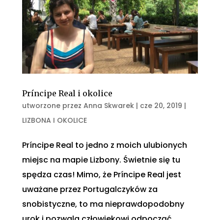
Príncipe Real i okolice
utworzone przez
Anna Skwarek
|
cze 20, 2019
|
LIZBONA I OKOLICE
Príncipe Real to jedno z moich ulubionych
miejsc na mapie Lizbony. Świetnie się tu
spędza czas! Mimo, że Príncipe Real jest
uważane przez Portugalczyków za
snobistyczne, to ma nieprawdopodobny
urok i pozwala człowiekowi odpocząć.