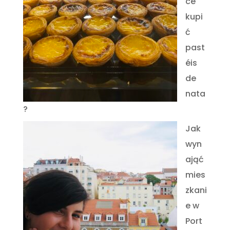
ce
kupi
ć
past
éis
de
nata
?
Jak
wyn
ająć
mies
zkani
e w
Port