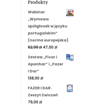
Produkty
Webinar
„Wymowa
spółgłosek w języku
portugalskim”
(norma europejska)
62,00
zł
47,00
zł
Zestaw „Ficar i
Apanhar” i „Fazer
i Dar”
138,00
zł
FAZER I DAR.
Zeszyt ćwiczeń
79,00
zł