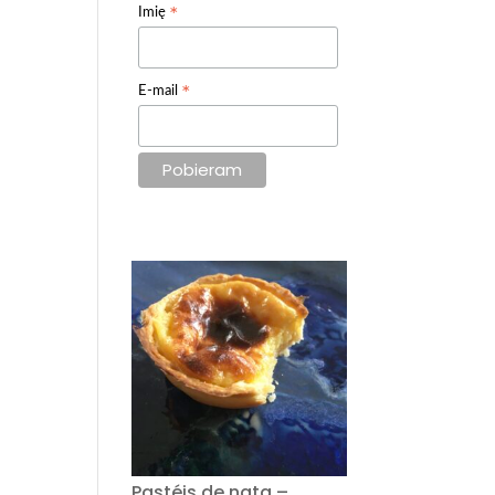
*
Imię
*
E-mail
Pastéis de nata –