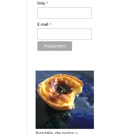
*
Imię
*
E-mail
Pastéis de nata –