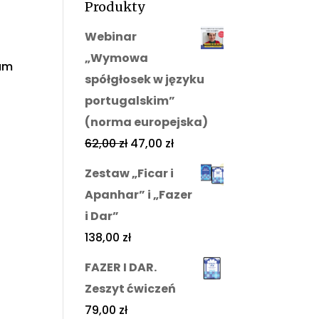
Produkty
Webinar
„Wymowa
Wam
spółgłosek w języku
portugalskim”
(norma europejska)
62,00
zł
47,00
zł
Zestaw „Ficar i
Apanhar” i „Fazer
i Dar”
138,00
zł
FAZER I DAR.
Zeszyt ćwiczeń
79,00
zł