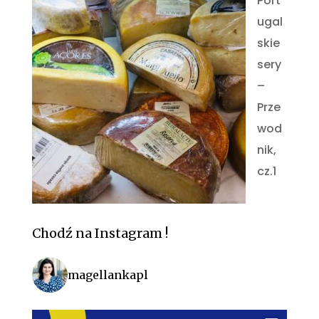
Port
ugal
skie
sery
–
Prze
wod
nik,
cz.1
Chodź na Instagram !
magellankapl