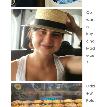
Co
wart
o
kupi
ć na
Mad
erze
?
Gdzi
e w
Pols