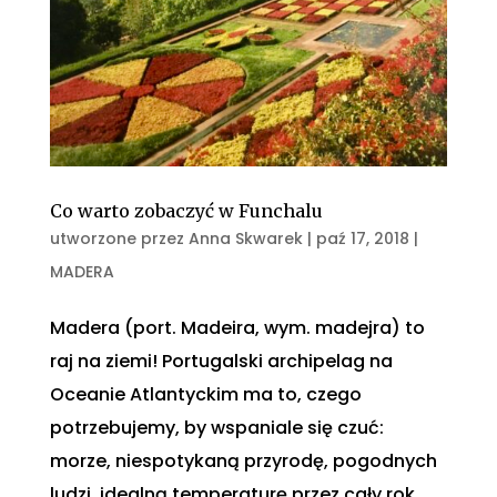
Co warto zobaczyć w Funchalu
utworzone przez
Anna Skwarek
|
paź 17, 2018
|
MADERA
Madera (port. Madeira, wym. madejra) to
raj na ziemi! Portugalski archipelag na
Oceanie Atlantyckim ma to, czego
potrzebujemy, by wspaniale się czuć:
morze, niespotykaną przyrodę, pogodnych
ludzi, idealną temperaturę przez cały rok…