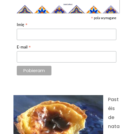
pola wymagane
*
*
Imię
*
E-mail
Past
éis
de
nata