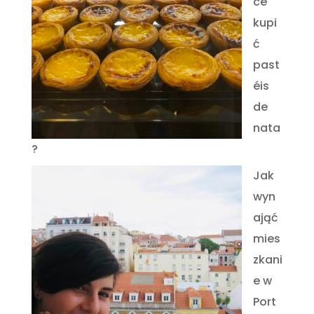
ce
kupi
ć
past
éis
de
nata
?
Jak
wyn
ająć
mies
zkani
e w
Port