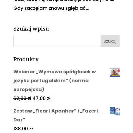
Gdy zaczęłam znowu zgłębiać...
Szukaj wpisu
Produkty
Webinar „Wymowa spółgłosek w
języku portugalskim” (norma
europejska)
62,00
zł
47,00
zł
Zestaw „Ficar i Apanhar” i „Fazer i
Dar”
138,00
zł