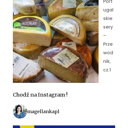
Port
ugal
skie
sery
–
Prze
wod
nik,
cz.1
Chodź na Instagram !
magellankapl