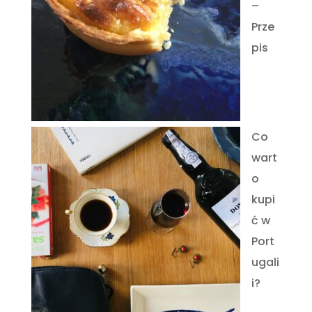
–
Prze
pis
Co
wart
o
kupi
ć w
Port
ugali
i?