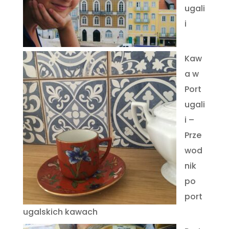
ugali
i
Kaw
a w
Port
ugali
i –
Prze
wod
nik
po
port
ugalskich kawach