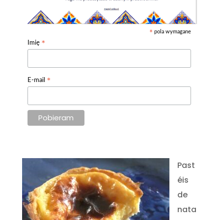
pola wymagane
*
*
Imię
*
E-mail
Past
éis
de
nata