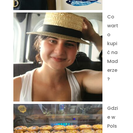
Co
wart
o
kupi
ć na
Mad
erze
?
Gdzi
e w
Pols