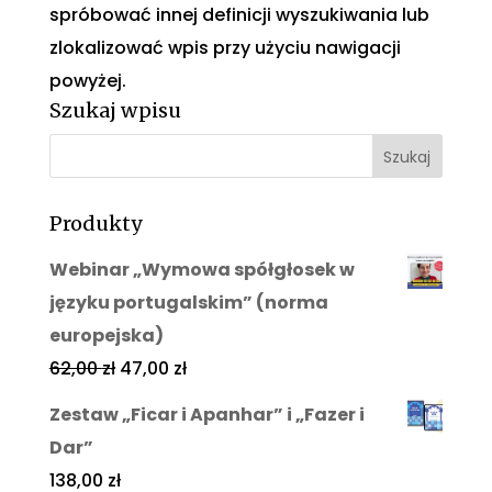
spróbować innej definicji wyszukiwania lub
zlokalizować wpis przy użyciu nawigacji
powyżej.
Szukaj wpisu
Produkty
Webinar „Wymowa spółgłosek w
języku portugalskim” (norma
europejska)
62,00
zł
47,00
zł
Zestaw „Ficar i Apanhar” i „Fazer i
Dar”
138,00
zł