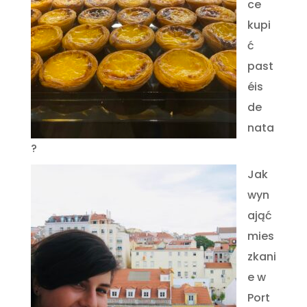
ce
kupi
ć
past
éis
de
nata
?
Jak
wyn
ająć
mies
zkani
e w
Port