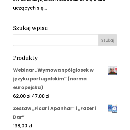
uczących się...
Szukaj wpisu
Produkty
Webinar „Wymowa spółgłosek w
języku portugalskim” (norma
europejska)
62,00
zł
47,00
zł
Zestaw „Ficar i Apanhar” i „Fazer i
Dar”
138,00
zł