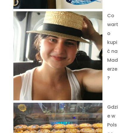
Co
wart
o
kupi
ć na
Mad
erze
?
Gdzi
e w
Pols