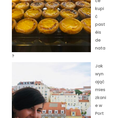
ce
kupi
ć
past
éis
de
nata
?
Jak
wyn
ająć
mies
zkani
e w
Port