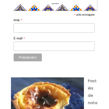
pola wymagane
*
*
Imię
*
E-mail
Past
éis
de
nata