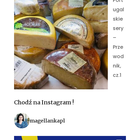
Port
ugal
skie
sery
–
Prze
wod
nik,
cz.1
Chodź na Instagram !
magellankapl