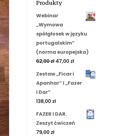
Produkty
Webinar
„Wymowa
spółgłosek w języku
portugalskim”
(norma europejska)
62,00
zł
47,00
zł
Zestaw „Ficar i
Apanhar” i „Fazer
i Dar”
138,00
zł
FAZER I DAR.
Zeszyt ćwiczeń
79,00
zł