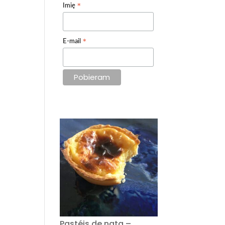
*
Imię
*
E-mail
Pastéis de nata –