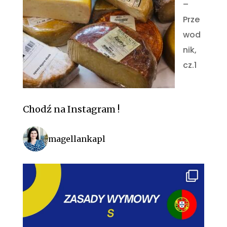
–
Prze
wod
nik,
cz.1
Chodź na Instagram !
magellankapl