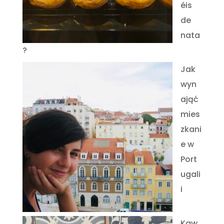
éis
de
nata
?
Jak
wyn
ająć
mies
zkani
e w
Port
ugali
i
Kaw