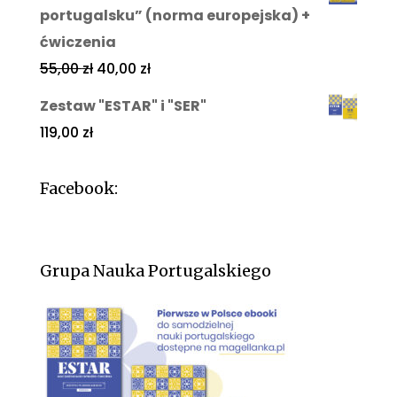
portugalsku” (norma europejska) +
ćwiczenia
55,00
zł
40,00
zł
Zestaw "ESTAR" i "SER"
119,00
zł
Facebook:
Grupa Nauka Portugalskiego