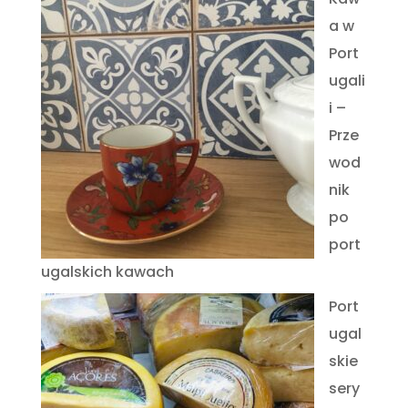
a w
Port
ugali
i –
Prze
wod
nik
po
port
ugalskich kawach
Port
ugal
skie
sery