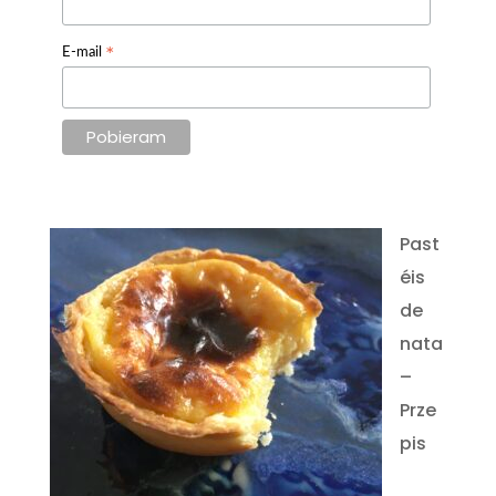
*
E-mail
Past
éis
de
nata
–
Prze
pis