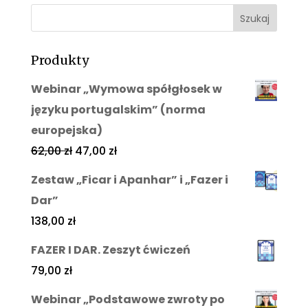
Produkty
Webinar „Wymowa spółgłosek w
języku portugalskim” (norma
europejska)
62,00
zł
47,00
zł
Zestaw „Ficar i Apanhar” i „Fazer i
Dar”
138,00
zł
FAZER I DAR. Zeszyt ćwiczeń
79,00
zł
Webinar „Podstawowe zwroty po