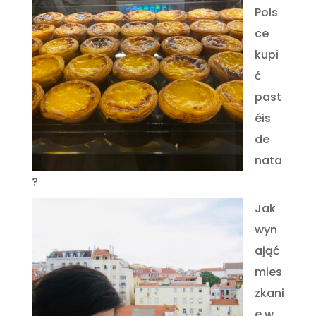
Pols
ce
kupi
ć
past
éis
de
nata
?
Jak
wyn
ająć
mies
zkani
e w