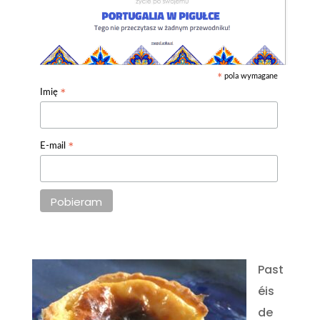
pola wymagane
*
*
Imię
*
E-mail
Past
éis
de