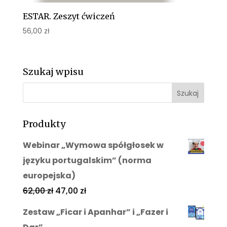
ESTAR. Zeszyt ćwiczeń
56,00
zł
Szukaj wpisu
Produkty
Webinar „Wymowa spółgłosek w
języku portugalskim” (norma
europejska)
62,00
zł
47,00
zł
Zestaw „Ficar i Apanhar” i „Fazer i