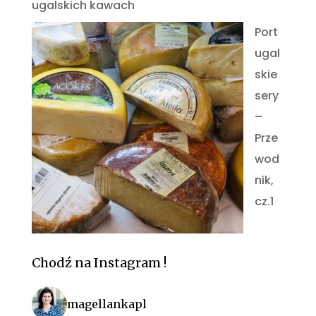
ugalskich kawach
Port
ugal
skie
sery
–
Prze
wod
nik,
cz.1
Chodź na Instagram !
magellankapl