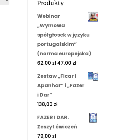
Produkty
Webinar
„Wymowa
spółgłosek w języku
portugalskim”
(norma europejska)
62,00
zł
47,00
zł
Zestaw „Ficar i
Apanhar” i „Fazer
i Dar”
138,00
zł
FAZER I DAR.
Zeszyt ćwiczeń
79,00
zł