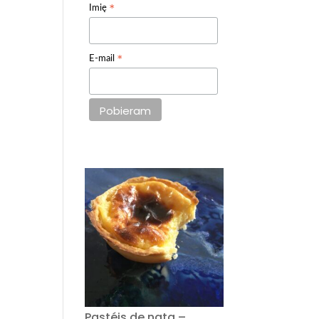
*
Imię
*
E-mail
Pastéis de nata –