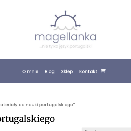
O mnie
Blog
Sklep
Kontakt
teriały do nauki portugalskiego”
ortugalskiego